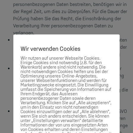
personenbezogenen Daten bestreiten, benötigen wir in
der Regel Zeit, um dies zu überprüfen. Für die Dauer der
Prüfung haben Sie das Recht, die Einschränkung der
Verarbeitung Ihrer personenbezogenen Daten zu
verlangen.
Wenn die Verarbeitung Ihrer personenbezogenen Daten
unrechtmäßig geschah/geschieht, können Sie statt der
Wir verwenden Cookies
Löschung die Einschränkung der Datenverarbeitung
Wir nutzen auf unserer Webseite Cookies.
verlangen.
Einige Cookies sind notwendig (z.B. für den
Warenkorb) andere sind nicht notwendig. Die
Wenn wir Ihre personenbezogenen Daten nicht mehr
nicht-notwendigen Cookies helfen uns bei der
benötigen, Sie sie jedoch zur Ausübung, Verteidigung
Optimierung unseres Online-Angebotes,
unserer Webseitenfunktionen und werden für
oder Geltendmachung von Rechtsansprüchen
Marketingzwecke eingesetzt. Die Einwilligung
umfasst die Speicherung von Informationen auf
benötigen, haben Sie das Recht, statt der Löschung die
Ihrem Endgerät, das Auslesen
Einschränkung der Verarbeitung Ihrer
personenbezogener Daten sowie deren
Verarbeitung. Klicken Sie auf „Alle akzeptieren“,
personenbezogenen Daten zu verlangen.
um in den Einsatz von nicht notwendigen
Wenn Sie einen Widerspruch nach Art. 21 Abs. 1 DSGVO
Cookies einzuwilligen oder auf „Alle ablehnen“,
wenn Sie sich anders entscheiden. Sie können
eingelegt haben, muss eine Abwägung zwischen Ihren
unter „Einstellungen verwalten“ detaillierte
Informationen der von uns eingesetzten Arten
und unseren Interessen vorgenommen werden. Solange
von Cookies erhalten und deren Einstellungen
noch nicht feststeht, wessen Interessen überwiegen,