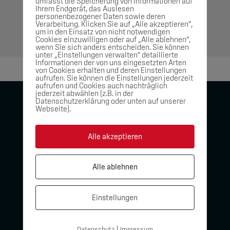
umfasst die Speicherung von Informationen auf
Ihrem Endgerät, das Auslesen
Maßgeschneiderte […]
personenbezogener Daten sowie deren
Verarbeitung. Klicken Sie auf „Alle akzeptieren“,
Mehr ...
um in den Einsatz von nicht notwendigen
Cookies einzuwilligen oder auf „Alle ablehnen“,
wenn Sie sich anders entscheiden. Sie können
unter „Einstellungen verwalten“ detaillierte
Informationen der von uns eingesetzten Arten
von Cookies erhalten und deren Einstellungen
aufrufen. Sie können die Einstellungen jederzeit
aufrufen und Cookies auch nachträglich
jederzeit abwählen (z.B. in der
Datenschutzerklärung oder unten auf unserer
Webseite).
Haldenstraße 16
66806 Ensdorf
Alle akzeptieren
Deutschland
Tel:
+49 6831 5052856
Alle ablehnen
E-Mail:
info@realdimension.de
Einstellungen
Info
|
Datenschutz
Impressum